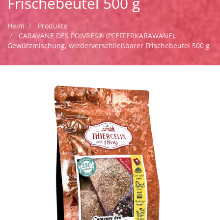
Frischebeutel 500 g
Heim
Produkte
CARAVANE DES POIVRES® (PFEFFERKARAWANE),
Gewürzmischung, wiederverschließbarer Frischebeutel 500 g