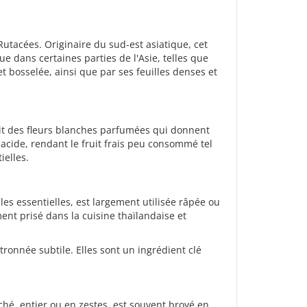
utacées. Originaire du sud-est asiatique, cet
ue dans certaines parties de l'Asie, telles que
et bosselée, ainsi que par ses feuilles denses et
uit des fleurs blanches parfumées qui donnent
s acide, rendant le fruit frais peu consommé tel
ielles.
les essentielles, est largement utilisée râpée ou
ent prisé dans la cuisine thaïlandaise et
tronnée subtile. Elles sont un ingrédient clé
éché, entier ou en zestes, est souvent broyé en