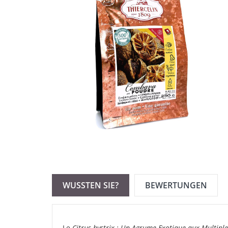
WUSSTEN SIE?
BEWERTUNGEN
Le
Citrus hystrix : Un Agrume Exotique aux Multiple