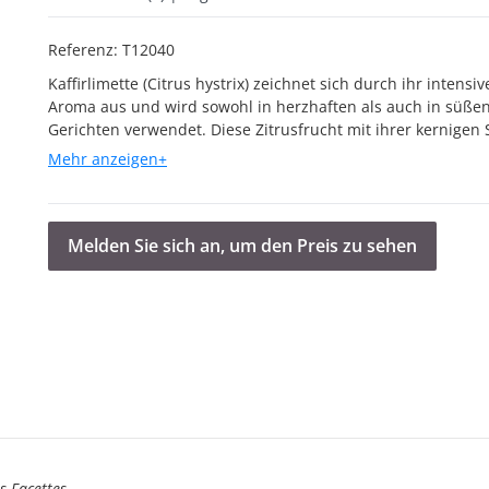
Referenz:
T12040
Kaffirlimette (Citrus hystrix) zeichnet sich durch ihr intensiv
Aroma aus und wird sowohl in herzhaften als auch in süße
Gerichten verwendet. Diese Zitrusfrucht mit ihrer kernigen 
und ihrem betörenden Aroma wird wegen ihrer Früchte und
Mehr anzeigen+
angebaut, die Gerichten eine besondere Zitronennote verle
Melden Sie sich an, um den Preis zu sehen
s Facettes