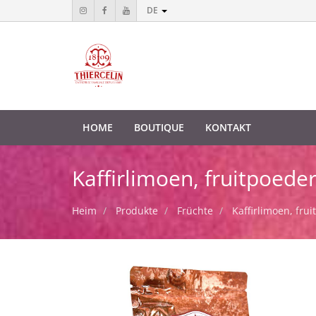
DE
HOME
BOUTIQUE
KONTAKT
Kaffirlimoen, fruitpoede
Heim
Produkte
Früchte
Kaffirlimoen, fru