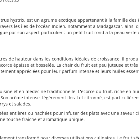
us hystrix, est un agrume exotique appartenant à la famille des R
 travers les îles de l'océan Indien, notamment à Madagascar, ainsi q
gue par son aspect particulier : un petit fruit rond à la peau verte 
res de hauteur dans les conditions idéales de croissance. Il prod
 écorce épaisse et bosselée. La chair du fruit est peu juteuse et trè
autement appréciées pour leur parfum intense et leurs huiles essent
isine et en médecine traditionnelle. L'écorce du fruit, riche en hui
Son arôme intense, légèrement floral et citronné, est particulièrem
rrys et salades.
isées entières ou hachées pour infuser des plats avec une saveur ci
ne touche fraîche et aromatique unique.
lement transformé pour diverses utilisations culinaires. Le fruit s