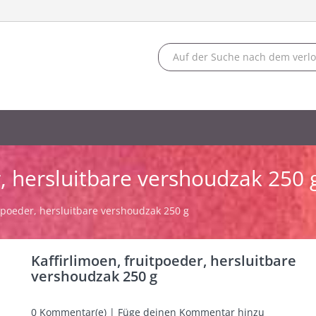
r, hersluitbare vershoudzak 250 
itpoeder, hersluitbare vershoudzak 250 g
Kaffirlimoen, fruitpoeder, hersluitbare
vershoudzak 250 g
0
Kommentar(e) | Füge deinen Kommentar hinzu