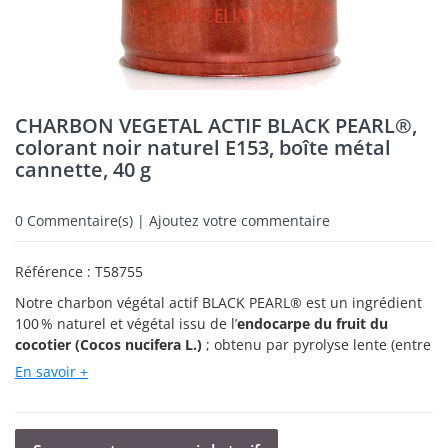
CHARBON VEGETAL ACTIF BLACK PEARL®,
colorant noir naturel E153, boîte métal
cannette, 40 g
0
Commentaire(s) | Ajoutez votre commentaire
Référence :
T58755
Notre charbon végétal actif BLACK PEARL® est un ingrédient
100 % naturel et végétal
issu de l’
endocarpe du fruit du
cocotier (Cocos nucifera L.)
;
obtenu par pyrolyse lente (entre
600 et 800 °C) en atmosphère contrôlée, suivie d’une
En savoir +
activation physique à la vapeur.
Ce cocotier, appartenant à la
famille des Arecaceae, est cultivé en agriculture durable dans
les régions tropicales humides d’Asie du Sud-Est, notamment