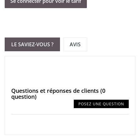
aux Philippines et au Sri Lanka. L’endocarpe est la coque dure
Se connecter pour voir le tarif
interne du fruit, récupérée après l’extraction de l’eau et de la
pulpe.
Ce procédé ancestral, connu depuis l’Antiquité pour purifier
l’eau et le corps, donne naissance à une poudre ultra-fine et
poreuse, à la teinte noire intense, inodore et neutre en goût.
LE SAVIEZ-VOUS ?
AVIS
Questions et réponses de clients
(0
question)
POSEZ UNE QUESTION