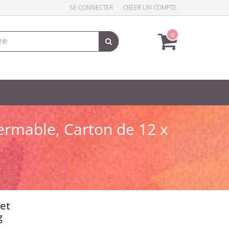
SE CONNECTER
CRÉER UN COMPTE
0
fermable, Carton de 12 x
het
g