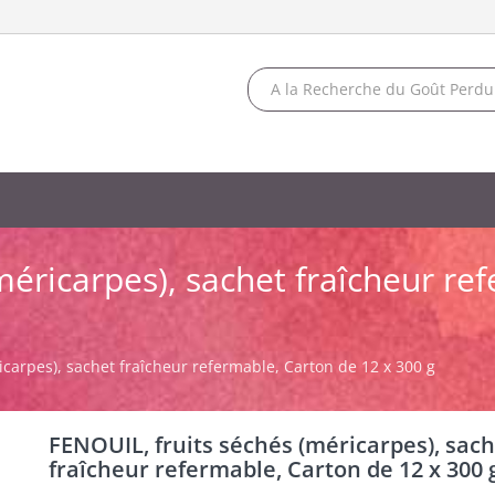
méricarpes), sachet fraîcheur re
icarpes), sachet fraîcheur refermable, Carton de 12 x 300 g
FENOUIL, fruits séchés (méricarpes), sac
fraîcheur refermable, Carton de 12 x 300 