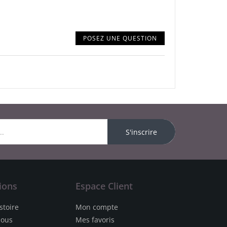
POSEZ UNE QUESTION
S'inscrire
ions
Espace Client
stoire
Mon compte
nous
Mes favoris