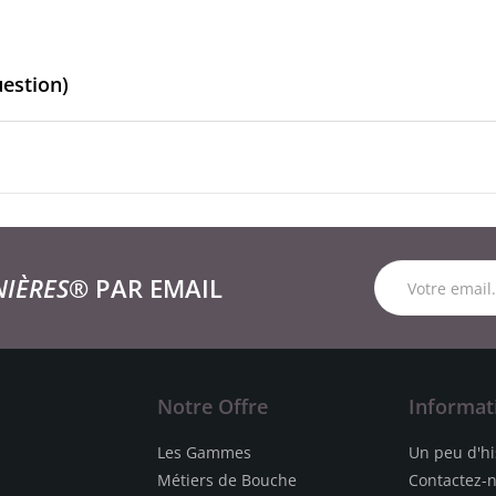
uestion)
NIÈRES®
PAR EMAIL
Notre Offre
Informat
Les Gammes
Un peu d'hi
Métiers de Bouche
Contactez-