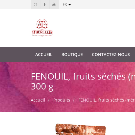
FR
ACCUEIL
BOUTIQUE
CONTACTEZ-NOUS
FENOUIL, fruits séchés (
300 g
Accueil
Produits
FENOUIL, fruits séchés (mér