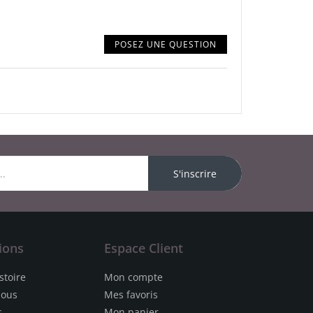
POSEZ UNE QUESTION
S'inscrire
ions
Espace Client
stoire
Mon compte
nous
Mes favoris
s
Mon panier