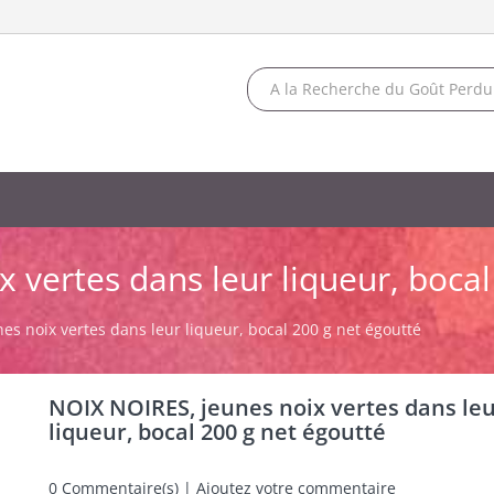
 vertes dans leur liqueur, bocal
s noix vertes dans leur liqueur, bocal 200 g net égoutté
NOIX NOIRES, jeunes noix vertes dans le
liqueur, bocal 200 g net égoutté
0
Commentaire(s) | Ajoutez votre commentaire