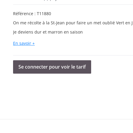
Référence :
T11880
On me récolte à la St-Jean pour faire un met oublié Vert en J
Je deviens dur et marron en saison
Mais si on me travaille un peu, je deviens tendre et noir.
En savoir +
Je fais également un délicieux vin apéritif.
Se connecter pour voir le tarif