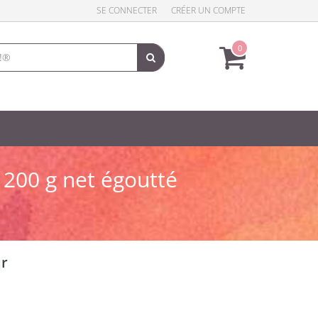
SE CONNECTER
CRÉER UN COMPTE
0
 200 g net égoutté
ur