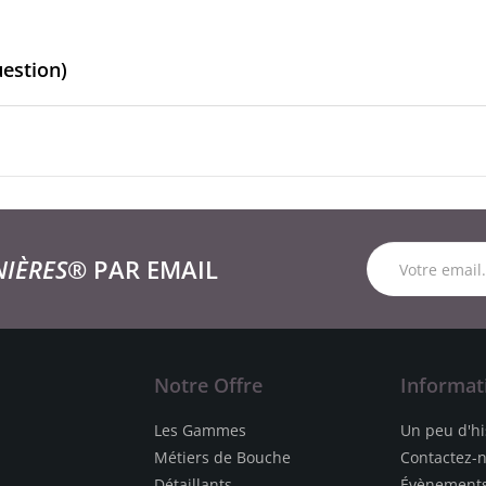
uestion)
NIÈRES®
PAR EMAIL
Notre Offre
Informat
Les Gammes
Un peu d'hi
Métiers de Bouche
Contactez-
Détaillants
Évènement