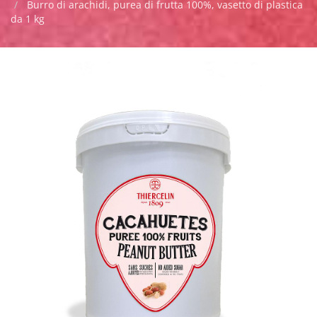
Burro di arachidi, purea di frutta 100%, vasetto di plastica
da 1 kg