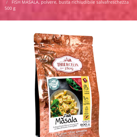
FISH MASALA, polvere, busta richiudibile salvafreschezza
500 g