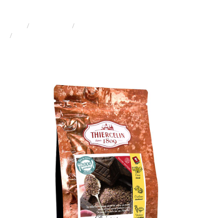
färskhetspåse 500 g
Hem
Produkter
Paprika
POIVRES DES DAMES® (peppar för kvinnor), blandning av
krossad paprika, återförslutningsbar färskhetspåse 500 g