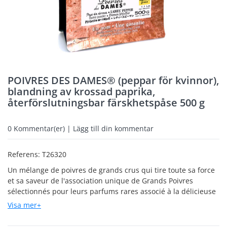
POIVRES DES DAMES® (peppar för kvinnor),
blandning av krossad paprika,
återförslutningsbar färskhetspåse 500 g
0
Kommentar(er) | Lägg till din kommentar
Referens:
T26320
Un mélange de poivres de grands crus qui tire toute sa force
et sa saveur de l'association unique de Grands Poivres
sélectionnés pour leurs parfums rares associé à la délicieuse
rose de damas. Il sublime à merveille les viandes rouges et
Visa mer+
les légumes. Il sera tout simplement époustouflant sur
l'agneau ou sur un foie gras poêlé, un toast. A ne pas