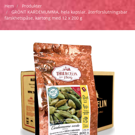
Hem
Produkter
GRÖNT KARDEMUMMA, hela kapslar, återförslutningsbar
färskhetspåse, kartong med 12 x 200 g