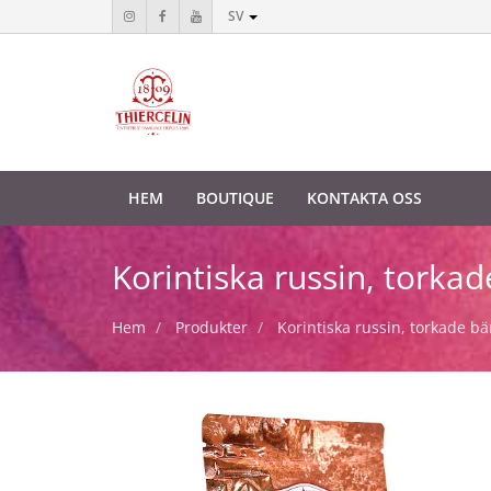
SV
HEM
BOUTIQUE
KONTAKTA OSS
Korintiska russin, torka
Hem
Produkter
Korintiska russin, torkade bä