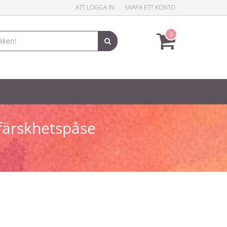
ATT LOGGA IN
SKAPA ETT KONTO
0
 färskhetspåse