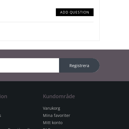
ADD QUESTION
Registrera
ion
Kundområde
Varukorg
s
Mina favoriter
Mitt konto