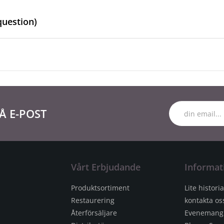
question)
Å E-POST
Vårt Erbjudande
Informat
Produktsortiment
Lite historia
Restaurering
kontakta os
Återförsäljare
Evenemang