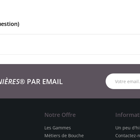
uestion)
NIÈRES®
PAR EMAIL
Notre Offre
Informat
Les Gammes
Un peu d'hi
Métiers de Bouche
Contactez-