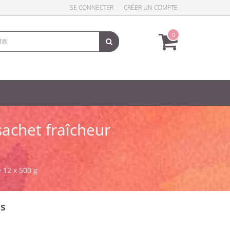
SE CONNECTER
CRÉER UN COMPTE
0
achet fraîcheur
 12 x 500 g
es