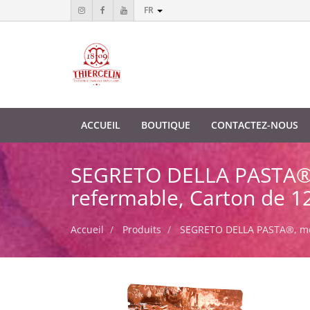
FR
ACCUEIL
BOUTIQUE
CONTACTEZ-NOUS
SEGRETO DELLA PASTA®, 
refermable, Carton de 12
Accueil
Produits
SEGRETO DELLA PASTA®, méla