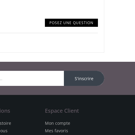
POSEZ UNE QUESTION
S'inscrire
ions
Espace Client
stoire
Mon compte
nous
Mes favoris