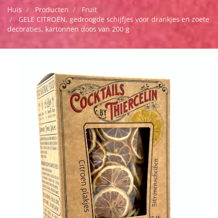
Huis
Producten
Fruit
GELE CITROEN, gedroogde schijfjes voor drankjes en zoete
decoraties, kartonnen doos van 200 g