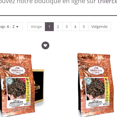
ouvez notre boutique en ligne sur
thierce
Sorteer op: A - Z
Vorige
1
2
3
4
5
Volgende