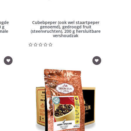
oogde
Cubebpeper (ook wel staartpeper
0 g
genoemd), gedroogd fruit
male
(steenvruchten), 200 g hersluitbare
vershoudzak