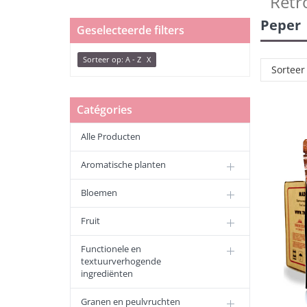
Retr
Peper
Geselecteerde filters
Sorteer op: A - Z
X
Catégories
Alle Producten
Aromatische planten
Bloemen
Fruit
Functionele en
textuurverhogende
ingrediënten
Granen en peulvruchten