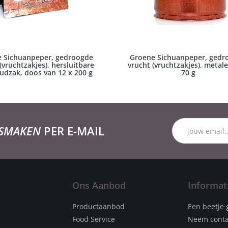
 Sichuanpeper, gedroogde
Groene Sichuanpeper, gedr
(vruchtzakjes), hersluitbare
vrucht (vruchtzakjes), metale
udzak, doos van 12 x 200 g
70 g
 SMAKEN
PER E-MAIL
Ons Aanbod
Informat
Productaanbod
Een beetje 
Food Service
Neem conta