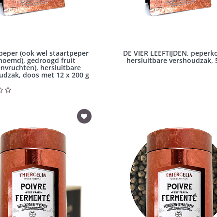
eper (ook wel staartpeper
DE VIER LEEFTIJDEN, peperko
noemd), gedroogd fruit
hersluitbare vershoudzak, 
envruchten), hersluitbare
udzak, doos met 12 x 200 g