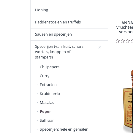
Honing
Paddenstoelen en truffels
ANDA
vruchten
versho
Sauzen en specerijen
Specerijen (van fruit, schors,
wortels, knoppen of
stampers)
Chilipepers
Curry
Extracten
Kruidenmix
Masalas
Peper
Saffraan
Specerijen: hele en gemalen