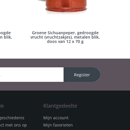
oogde
Groene Sichuanpeper, gedroogde
n blik,
vrucht (vruchtzakjes), metalen blik,
doos van 12 x 70 g
Register
ie
Klantgedeelte
geschiedenis
Mijn account
ct met ons op
Mijn favorieten