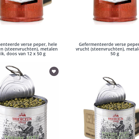
enteerde verse peper, hele
Gefermenteerde verse peper
n (steenvruchten), metalen
vrucht (steenvruchten), metal
lik, doos van 12 x 50 g
50 g