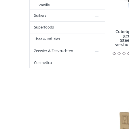
Vanille
Suikers
Superfoods
Cubebp
ge
Thee & Infusies
(ste
versho
Zeewier & Zeevruchten
Cosmetica