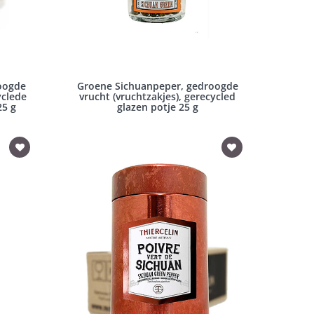
oogde
Groene Sichuanpeper, gedroogde
yclede
vrucht (vruchtzakjes), gerecycled
25 g
glazen potje 25 g